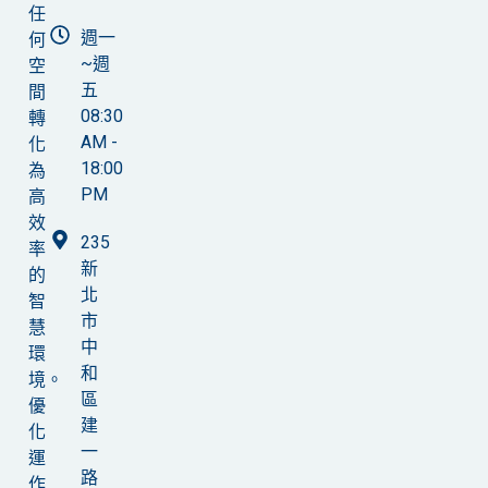
任
週一
何
~週
空
五
間
08:30
轉
AM -
化
18:00
為
PM
高
效
235
率
新
的
北
智
市
慧
中
環
和
境。
區
優
建
化
一
運
路
作