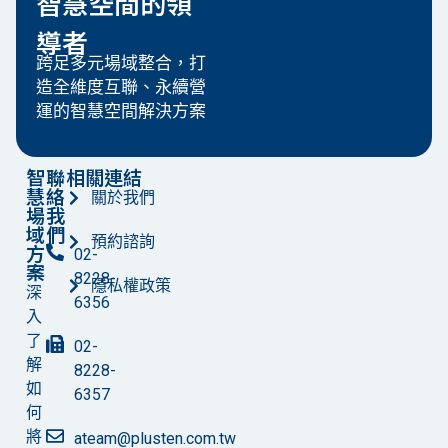
智慧空間的領
導者
跨足多元場域整合，打
造全維度互聯、永續營
運的智慧空間解決方案
智
聯
相關連結
慧
絡
關於我們
場
我
域
們
預約諮詢
方
02-
案
8228-
隱私權政策
深
6356
入
了
02-
解
8228-
如
6357
何
將
ateam@plusten.com.tw