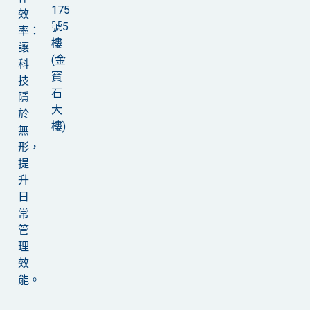
175
效
號5
率：
樓
讓
(金
科
寶
技
石
隱
大
於
樓)
無
形，
提
升
日
常
管
理
效
能。