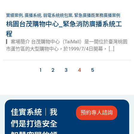
實績案例
,
廣播系統
,
弱電系統統包案
,
緊急廣播既業務廣播案例
桃園台茂購物中心_緊急消防廣播系統工
程
▎案場簡介 台茂購物中心（TaiMall）是一間位於臺灣桃園
市蘆竹區的大型購物中心，於1999/7/4日開幕， […]
1
2
3
4
5
佳實系統｜我
預約專人諮詢
們是打造安全