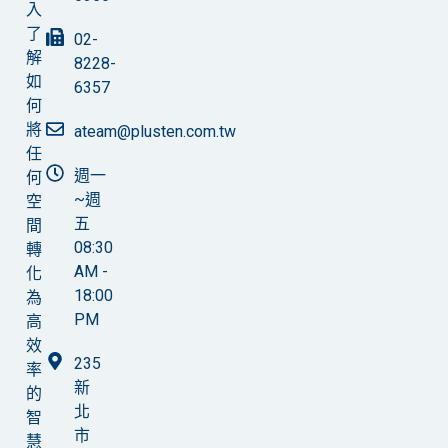
入
了
02-
解
8228-
如
6357
何
將
ateam@plusten.com.tw
任
週一
何
~週
空
五
間
08:30
轉
AM -
化
18:00
為
PM
高
效
235
率
新
的
北
智
市
慧