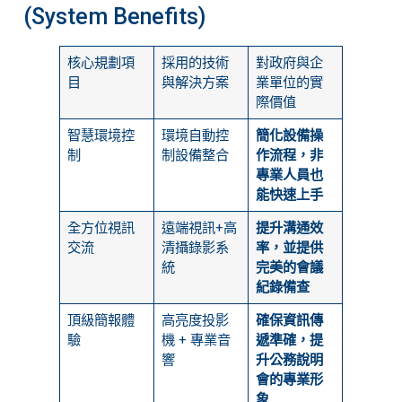
(System Benefits)
核心規劃項
採用的技術
對政府與企
目
與解決方案
業單位的實
際價值
智慧環境控
環境自動控
簡化設備操
制
制設備整合
作流程，非
專業人員也
能快速上手
全方位視訊
遠端視訊+高
提升溝通效
交流
清攝錄影系
率，並提供
統
完美的會議
紀錄備查
頂級簡報體
高亮度投影
確保資訊傳
驗
機 + 專業音
遞準確，提
響
升公務說明
會的專業形
象