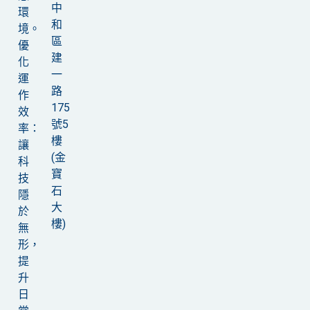
中
環
和
境。
區
優
建
化
一
運
路
作
175
效
號5
率：
樓
讓
(金
科
寶
技
石
隱
大
於
樓)
無
形，
提
升
日