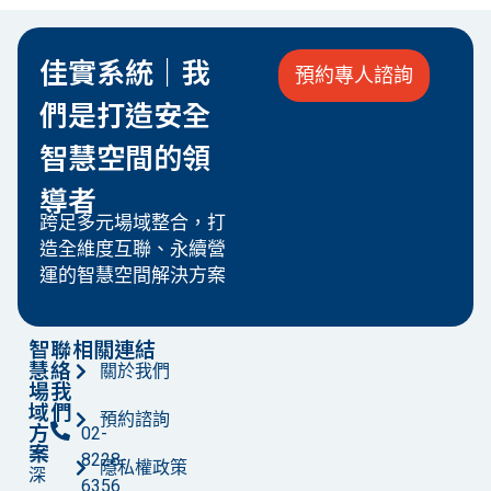
佳實系統｜我
預約專人諮詢
們是打造安全
智慧空間的領
導者
跨足多元場域整合，打
造全維度互聯、永續營
運的智慧空間解決方案
智
聯
相關連結
慧
絡
關於我們
場
我
域
們
預約諮詢
方
02-
案
8228-
隱私權政策
深
6356