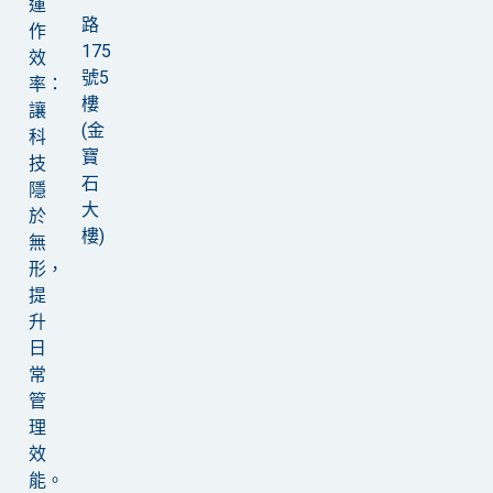
運
路
作
175
效
號5
率：
樓
讓
(金
科
寶
技
石
隱
大
於
樓)
無
形，
提
升
日
常
管
理
效
能。