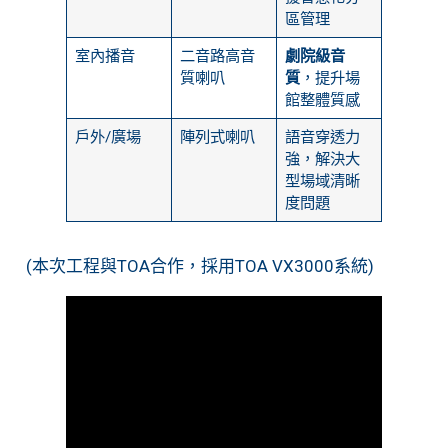
區管理
室內播音
二音路高音
劇院級音
質喇叭
質
，提升場
館整體質感
戶外/廣場
陣列式喇叭
語音穿透力
強，解決大
型場域清晰
度問題
(本次工程與TOA合作，採用TOA VX3000系統)