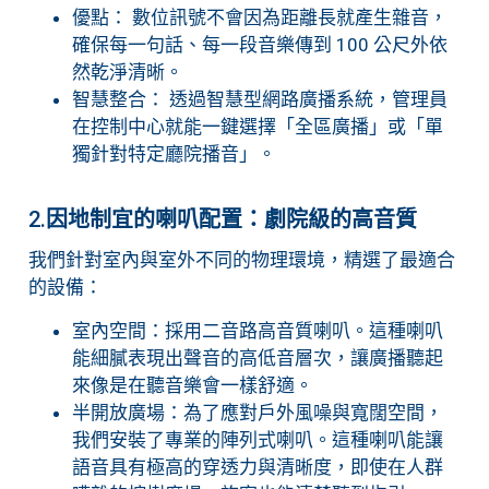
優點： 數位訊號不會因為距離長就產生雜音，
確保每一句話、每一段音樂傳到 100 公尺外依
然乾淨清晰。
智慧整合： 透過智慧型網路廣播系統，管理員
在控制中心就能一鍵選擇「全區廣播」或「單
獨針對特定廳院播音」。
2.
因地制宜的喇叭配置：劇院級的高音質
我們針對室內與室外不同的物理環境，精選了最適合
的設備：
室內空間：採用二音路高音質喇叭。這種喇叭
能細膩表現出聲音的高低音層次，讓廣播聽起
來像是在聽音樂會一樣舒適。
半開放廣場：為了應對戶外風噪與寬闊空間，
我們安裝了專業的陣列式喇叭。這種喇叭能讓
語音具有極高的穿透力與清晰度，即使在人群