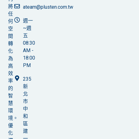
將
ateam@plusten.com.tw
任
週一
何
~週
空
五
間
08:30
轉
AM -
化
18:00
為
PM
高
效
235
率
新
的
北
智
市
慧
中
環
和
境。
區
優
建
化
一