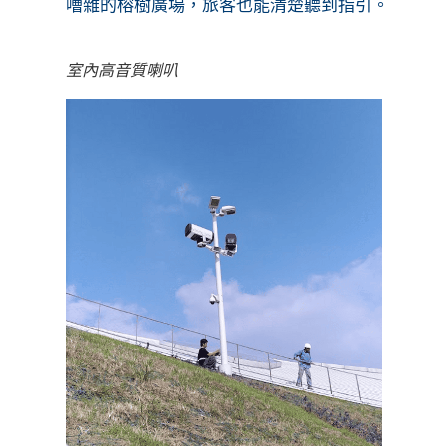
嘈雜的榕樹廣場，旅客也能清楚聽到指引。
室內高音質喇叭