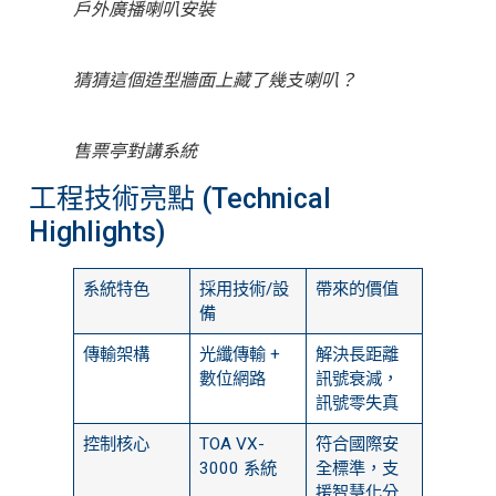
戶外廣播喇叭安裝
猜猜這個造型牆面上藏了幾支喇叭？
售票亭對講系統
工程技術亮點 (Technical
Highlights)
系統特色
採用技術/設
帶來的價值
備
傳輸架構
光纖傳輸 +
解決長距離
數位網路
訊號衰減，
訊號零失真
控制核心
TOA VX-
符合國際安
3000 系統
全標準，支
援智慧化分