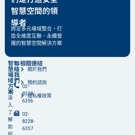
智慧空間的領
導者
跨足多元場域整合，打
造全維度互聯、永續營
運的智慧空間解決方案
智
聯
相關連結
慧
絡
關於我們
場
我
域
們
預約諮詢
方
02-
案
8228-
隱私權政策
深
6356
入
了
02-
解
8228-
如
6357
何