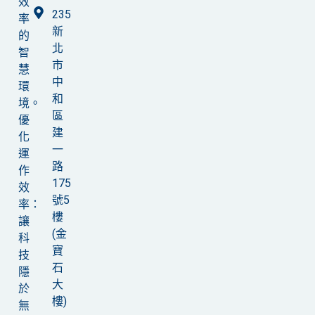
效
235
率
新
的
北
智
市
慧
中
環
和
境。
區
優
建
化
一
運
路
作
175
效
號5
率：
樓
讓
(金
科
寶
技
石
隱
大
於
樓)
無