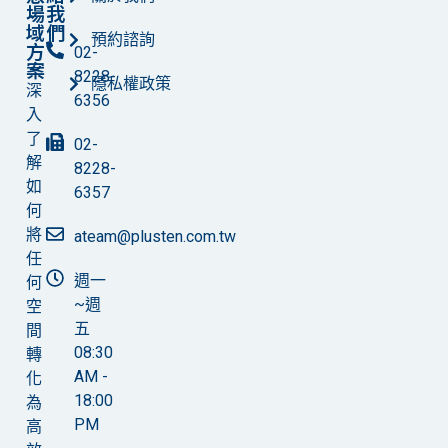
場
我
域
們
預約諮詢
方
02-
案
8228-
隱私權政策
深
6356
入
了
02-
解
8228-
如
6357
何
將
ateam@plusten.com.tw
任
週一
何
~週
空
五
間
08:30
轉
AM -
化
18:00
為
PM
高