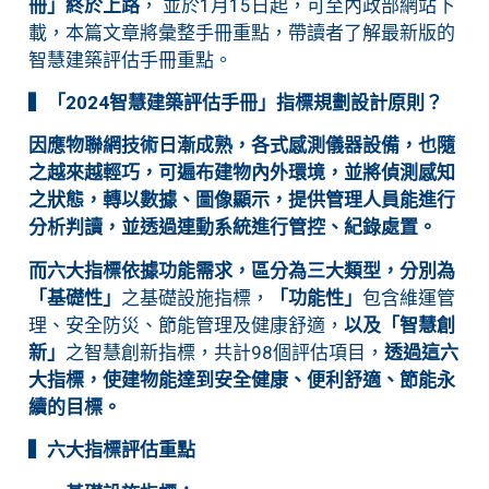
冊」終於上路
， 並於1月15日起，可至內政部網站下
載，本篇文章將彙整手冊重點，帶讀者了解最新版的
智慧建築評估手冊重點。
▍「2024智慧建築評估手冊」指標規劃設計原則？
因應物聯網技術日漸成熟，各式感測儀器設備，也隨
之越來越輕巧，可遍布建物內外環境，並將偵測感知
之狀態，轉以數據、圖像顯示，提供管理人員能進行
分析判讀，並透過連動系統進行管控、紀錄處置。
而六大指標依據功能需求，區分為三大類型
，分別為
「基礎性」
之基礎設施指標，
「功能性」
包含維運管
理、安全防災、節能管理及健康舒適，
以及「智慧創
新」
之智慧創新指標，共計98個評估項目，
透過這六
大指標，使建物能達到安全健康、便利舒適、節能永
續的目標。
▍六大指標評估重點