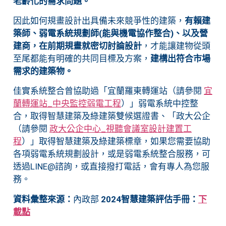
老齡化的需求問題。
因此如何規畫設計出具備未來競爭性的建築，
有賴建
築師、弱電系統規劃師(能與機電協作整合)、以及營
建商，在前期規畫就密切討論設計
，才能讓建物從頭
至尾都能有明確的共同目標及方案，
建構出符合市場
需求的建築物。
佳實系統整合曾協助過「宜蘭羅東轉運站（請參閱
宜
蘭轉運站_中央監控弱電工程
）」弱電系統中控整
合，取得智慧建築及綠建築雙候選證書、「政大公企
（請參閱
政大公企中心_視聽會議室設計建置工
程
）」取得智慧建築及綠建築標章，如果您需要協助
各項弱電系統規劃設計，或是弱電系統整合服務，可
透過LINE@諮詢，或直接撥打電話，會有專人為您服
務。
資料彙整來源：
內政部
2024智慧建築評估手冊：
下
載點