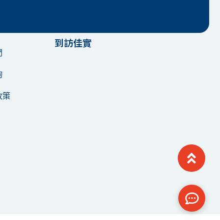
到訪佳實
們
詢
政策