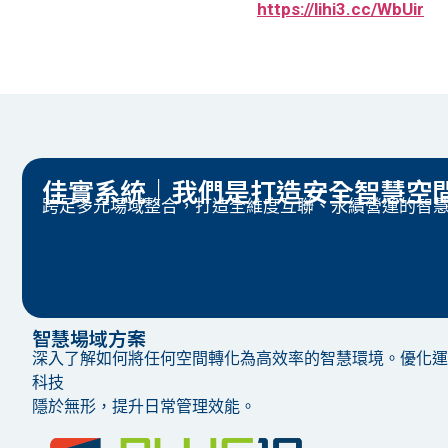
https://lihi3.cc/WbUir
佳實系統｜我們是打造安全智慧空
跨足多元場域整合，打造全維度互聯、永續營運的智
智慧場域方案
深入了解如何將任何空間轉化為高效率的智慧環境。優化運
科技
隱於無形，提升日常管理效能。