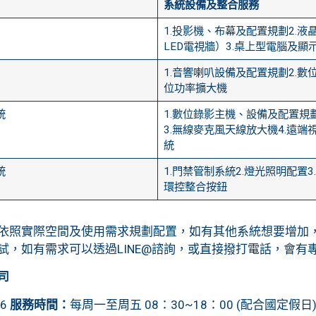
系統設備及整合服務
1.​投影機、布幕及配置規劃2.
LED電視牆）3.桌上型電腦及顯
​1.音響喇叭設備及配置規劃2.數
位功率擴大機
統
1.數位錄影主機、設備及配置規
3.無線麥克風天線放大機4.遠端
統
統
1.門禁管制系統2.燈光照明配置3
環控整合按鈕
依照實際空間及使用需求規劃配置，如有其他系統想要增加
試，如有需求可以透過LINE@諮詢，或直接撥打電話，會有
司
56
服務時間：
每周一至周五 08：30~18：00 (配合國定假日