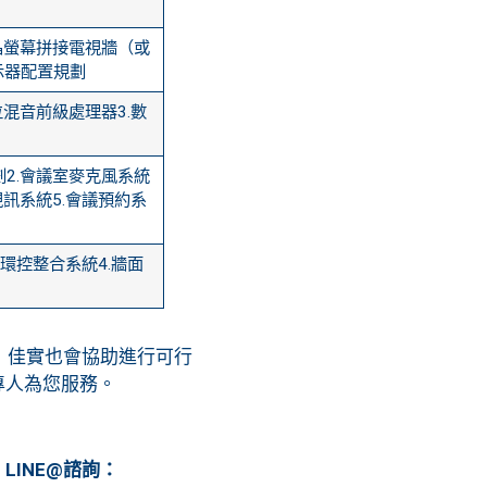
液晶螢幕拼接電視牆（或
示器配置規劃
位混音前級處理器3.數
劃2.會議室麥克風系統
視訊系統5.會議預約系
.環控整合系統4.牆面
，佳實也會協助進行可行
專人為您服務。
)
LINE@諮詢：