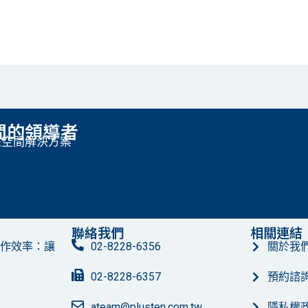
間的領導者
慧空間解決方案
聯絡我們
相關連結
作效率：讓
02-8228-6356
關於我
02-8228-6357
預約諮
ateam@plusten.com.tw
隱私權