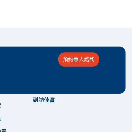
預約專人諮詢
到訪佳實
們
詢
政策