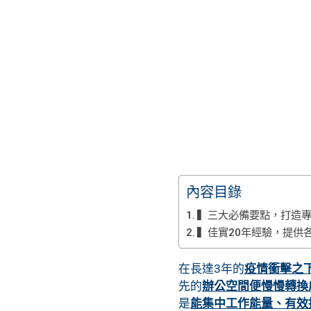
內容目錄
▍三大必備要點，打造
▍佳實20年經驗，提供
在長達3年的
疫情衝擊之
先的
辦公空間便慢慢轉換
是
能集中工作能量、有效