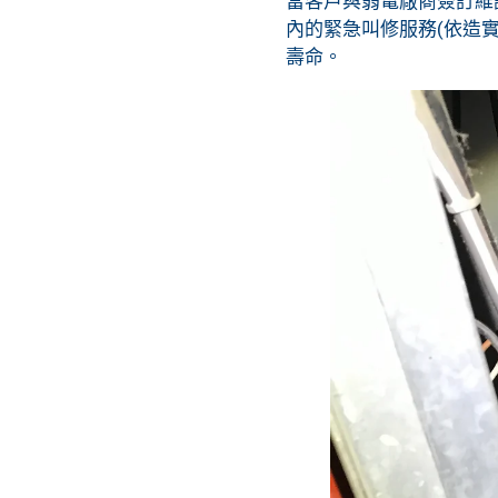
當客戶與弱電廠商簽訂維
內的緊急叫修服務(依造
壽命。