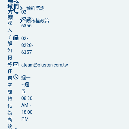
場
我
域
們
預約諮詢
方
02-
案
8228-
隱私權政策
深
6356
入
了
02-
解
8228-
如
6357
何
將
ateam@plusten.com.tw
任
週一
何
~週
空
五
間
08:30
轉
AM -
化
18:00
為
PM
高
效