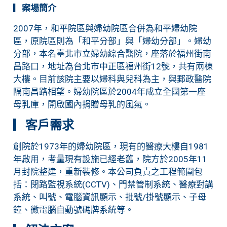
▎
案場簡介
2007年，和平院區與婦幼院區合併為和平婦幼院
區，原院區則為「和平分部」與「婦幼分部」。婦幼
分部，本名臺北市立婦幼綜合醫院，座落於福州街南
昌路口，地址為台北市中正區福州街12號，共有兩棟
大樓。目前該院主要以婦科與兒科為主，與郵政醫院
隔南昌路相望。婦幼院區於2004年成立全國第一座
母乳庫，開啟國內捐贈母乳的風氣。
▎
客戶需求
創院於1973年的婦幼院區，現有的醫療大樓自1981
年啟用，考量現有設施已經老舊，院方於2005年11
月封院整建，重新裝修。本公司負責之工程範圍包
括：閉路監視系統(CCTV)、門禁管制系統、醫療對講
系統、叫號、電腦資訊顯示、批號/掛號顯示、子母
鐘、微電腦自動號碼牌系統等。