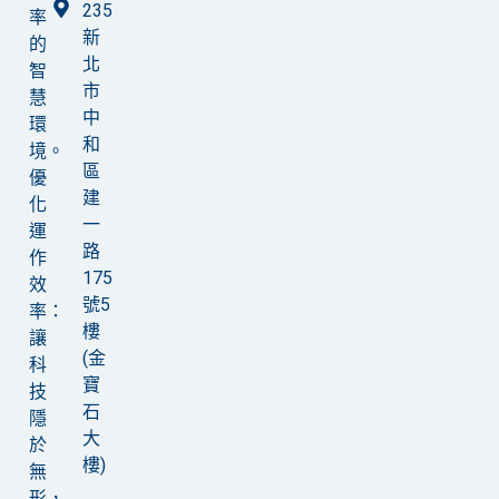
235
率
新
的
北
智
市
慧
中
環
和
境。
區
優
建
化
一
運
路
作
175
效
號5
率：
樓
讓
(金
科
寶
技
石
隱
大
於
樓)
無
形，