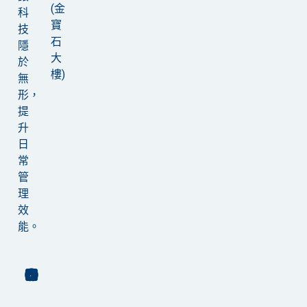
(金
科
寶
技
石
隱
大
於
樓)
無
形，
提
升
日
常
管
理
效
能。