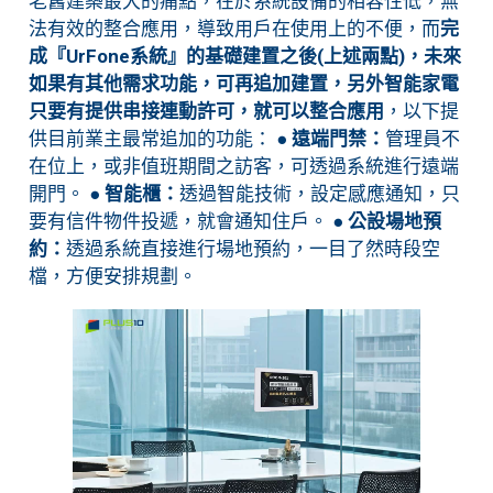
老舊建築最大的痛點，在於系統設備的相容性低，無
法有效的整合應用，導致用戶在使用上的不便，而
完
成『UrFone系統』的基礎建置之後(上述兩點)，未來
如果有其他需求功能，可再追加建置，另外智能家電
只要有提供串接連動許可，就可以整合應用
，以下提
供目前業主最常追加的功能：
● 遠端門禁：
管理員不
在位上，或非值班期間之訪客，可透過系統進行遠端
開門。
● 智能櫃：
透過智能技術，設定感應通知，只
要有信件物件投遞，就會通知住戶。
● 公設場地預
約：
透過系統直接進行場地預約，一目了然時段空
檔，方便安排規劃。