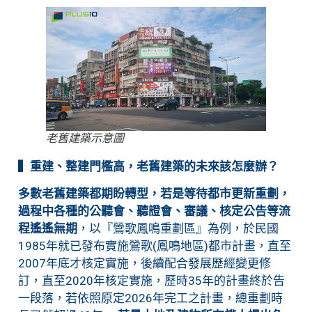
老舊建築示意圖
▍重建、整建門檻高，老舊建築的未來該怎麼辦？
多數老舊建築都期盼轉型，若是等待都市更新重劃，
過程中各種的公聽會、聽證會、審議、核定公告等流
程遙遙無期
，以『鶯歌鳳鳴重劃區』為例，於民國
1985年就已發布實施鶯歌(鳳鳴地區)都市計畫，直至
2007年底才核定實施，後續配合發展歷經變更修
訂，直至2020年核定實施，歷時35年的計畫終於告
一段落，若依照原定2026年完工之計畫，總重劃時