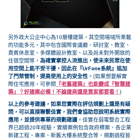
另外政大公企中心為10層樓建築，其空間場域所乘載
的功能多元，其中包含國際會議廳、研討室、教室、
貴賓休息室、多媒體設計教室、以及尚未對外開放的
住宿空間等，
為確實掌控人流進出，使未來民眾在使
用空間上能不受干擾，因此在『UrFone系統』追加
了門禁管制，提高使用上的安全性
。(如果想要解實
際住宅應用，可參閱
『老舊建築』也能變成『智慧建
築』？好建案必備！不論建商還是買家都要看！
)
以上的參考建議，如果您實際在評估規劃上還是有疑
問，可以直接聯繫佳實，我們會協助您說明系統實際
應用，並提供專業的規劃建議
。佳實在弱電整合工程
界已超過20年經驗，實績案例包含政府標案、各企業
新建工程、專案、新舊大樓系統整合等，規劃過程皆