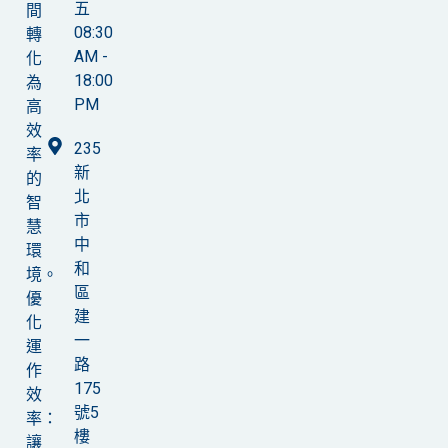
五
間
08:30
轉
AM -
化
18:00
為
PM
高
效
235
率
新
的
北
智
市
慧
中
環
和
境。
區
優
建
化
一
運
路
作
175
效
號5
率：
樓
讓