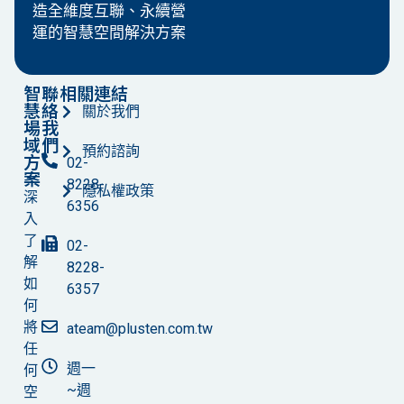
造全維度互聯、永續營
運的智慧空間解決方案
智
聯
相關連結
慧
絡
關於我們
場
我
域
們
預約諮詢
方
02-
案
8228-
隱私權政策
深
6356
入
了
02-
解
8228-
如
6357
何
將
ateam@plusten.com.tw
任
週一
何
~週
空