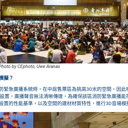
 by CEphoto, Uwe Aranas
模擬？
防緊急廣播系統時，在中庭售票區為挑高30米的空間，因此
做設置，廣播聲音無法清晰傳達，為確保該區消防緊急廣播能
設置的性能基準，以及空間的建材材質特性，進行3D音場模