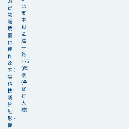
的
北
智
市
慧
中
環
和
境。
區
優
建
化
一
運
路
作
175
效
號5
率：
樓
讓
(金
科
寶
技
石
隱
大
於
樓)
無
形，
提