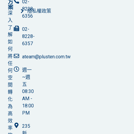
方
02-
案
8228-
隱私權政策
深
6356
入
了
02-
解
8228-
如
6357
何
將
ateam@plusten.com.tw
任
週一
何
~週
空
五
間
08:30
轉
AM -
化
18:00
為
PM
高
效
235
率
新