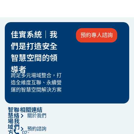
佳實系統｜我
預約專人諮詢
們是打造安全
智慧空間的領
導者
跨足多元場域整合，打
造全維度互聯、永續營
運的智慧空間解決方案
智
聯
相關連結
慧
絡
關於我們
場
我
域
們
預約諮詢
方
02-