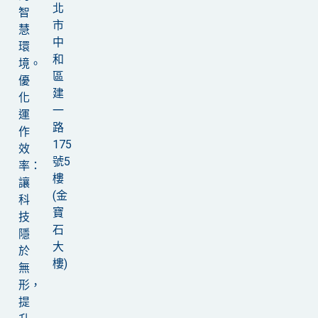
北
智
市
慧
中
環
和
境。
區
優
建
化
一
運
路
作
175
效
號5
率：
樓
讓
(金
科
寶
技
石
隱
大
於
樓)
無
形，
提