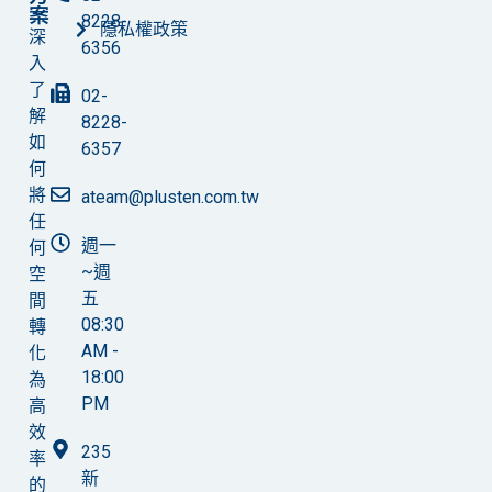
案
8228-
隱私權政策
深
6356
入
了
02-
解
8228-
如
6357
何
將
ateam@plusten.com.tw
任
週一
何
~週
空
五
間
08:30
轉
AM -
化
18:00
為
PM
高
效
235
率
新
的