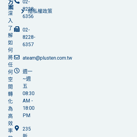
方
02-
案
8228-
隱私權政策
深
6356
入
了
02-
解
8228-
如
6357
何
將
ateam@plusten.com.tw
任
週一
何
~週
空
五
間
08:30
轉
AM -
化
18:00
為
PM
高
效
235
率
新