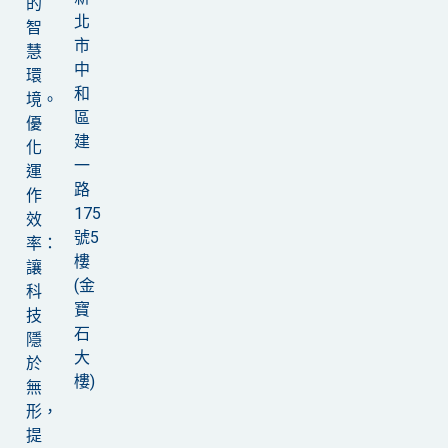
的
北
智
市
慧
中
環
和
境。
區
優
建
化
一
運
路
作
175
效
號5
率：
樓
讓
(金
科
寶
技
石
隱
大
於
樓)
無
形，
提